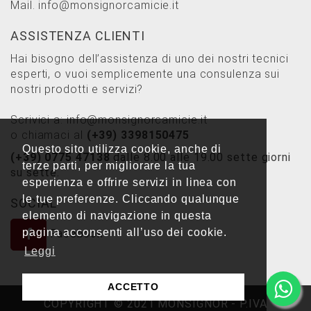
Mail.
info@monsignorcamicie.it
ASSISTENZA CLIENTI
Hai bisogno dell’assistenza di uno dei nostri tecnici
esperti, o vuoi semplicemente una consulenza sui
nostri prodotti e servizi?
Scrivici a:
info@monsignorcamicie.it
o chiamaci al
(+39) 3398150475
Questo sito utilizza cookie, anche di
(+39) 0775 47138
dalle 8.00 alle 19.00 sette giorni
terze parti, per migliorare la tua
su sette.
esperienza e offrire servizi in linea con
le tue preferenze. Cliccando qualunque
SOCIAL
elemento di navigazione in questa
pagina acconsenti all’uso dei cookie.
Facebook
Leggi
ACCETTO
COPYRIGHT © 2021 MONSIGNOR - P.IVA