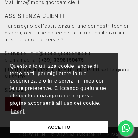
Mail.
info@monsignorcamicie.it
ASSISTENZA CLIENTI
Hai bisogno dell’assistenza di uno dei nostri tecnici
esperti, o vuoi semplicemente una consulenza sui
nostri prodotti e servizi?
Scrivici a:
info@monsignorcamicie.it
o chiamaci al
(+39) 3398150475
Questo sito utilizza cookie, anche di
(+39) 0775 47138
dalle 8.00 alle 19.00 sette giorni
terze parti, per migliorare la tua
su sette.
esperienza e offrire servizi in linea con
le tue preferenze. Cliccando qualunque
SOCIAL
elemento di navigazione in questa
pagina acconsenti all’uso dei cookie.
Facebook
Leggi
ACCETTO
COPYRIGHT © 2021 MONSIGNOR - P.IVA