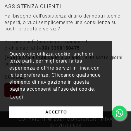
ASSISTENZA CLIENTI
Hai bisogno dell’assistenza di uno dei nostri tecnici
esperti, o vuoi semplicemente una consulenza sui
nostri prodotti e servizi?
Scrivici a:
info@monsignorcamicie.it
o chiamaci al
(+39) 3398150475
Questo sito utilizza cookie, anche di
(+39) 0775 47138
dalle 8.00 alle 19.00 sette giorni
terze parti, per migliorare la tua
su sette.
esperienza e offrire servizi in linea con
le tue preferenze. Cliccando qualunque
SOCIAL
elemento di navigazione in questa
pagina acconsenti all’uso dei cookie.
Facebook
Leggi
ACCETTO
COPYRIGHT © 2021 MONSIGNOR - P.IVA
02170750604