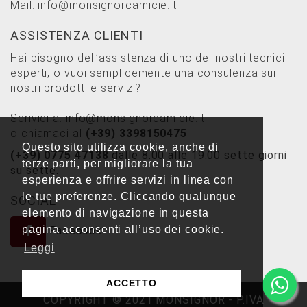
Mail.
info@monsignorcamicie.it
ASSISTENZA CLIENTI
Hai bisogno dell’assistenza di uno dei nostri tecnici
esperti, o vuoi semplicemente una consulenza sui
nostri prodotti e servizi?
Scrivici a:
info@monsignorcamicie.it
o chiamaci al
(+39) 3398150475
Questo sito utilizza cookie, anche di
(+39) 0775 47138
dalle 8.00 alle 19.00 sette giorni
terze parti, per migliorare la tua
su sette.
esperienza e offrire servizi in linea con
le tue preferenze. Cliccando qualunque
SOCIAL
elemento di navigazione in questa
pagina acconsenti all’uso dei cookie.
Facebook
Leggi
ACCETTO
COPYRIGHT © 2021 MONSIGNOR - P.IVA