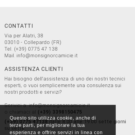
CONTATTI
Via per Alatri, 38
03010 - Collepardo (FR)
Tel.
(+39) 0775 47 138
Mail.
info@monsignorcamicie.it
ASSISTENZA CLIENTI
Hai bisogno dell’assistenza di uno dei nostri tecnici
esperti, o vuoi semplicemente una consulenza sui
nostri prodotti e servizi?
Scrivici a:
info@monsignorcamicie.it
o chiamaci al
(+39) 3398150475
Questo sito utilizza cookie, anche di
(+39) 0775 47138
dalle 8.00 alle 19.00 sette giorni
terze parti, per migliorare la tua
su sette.
esperienza e offrire servizi in linea con