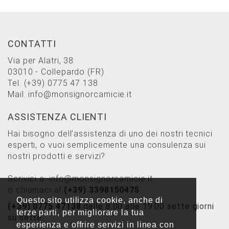
CONTATTI
Via per Alatri, 38
03010 - Collepardo (FR)
Tel.
(+39) 0775 47 138
Mail.
info@monsignorcamicie.it
ASSISTENZA CLIENTI
Hai bisogno dell’assistenza di uno dei nostri tecnici
esperti, o vuoi semplicemente una consulenza sui
nostri prodotti e servizi?
Scrivici a:
info@monsignorcamicie.it
o chiamaci al
(+39) 3398150475
Questo sito utilizza cookie, anche di
(+39) 0775 47138
dalle 8.00 alle 19.00 sette giorni
terze parti, per migliorare la tua
su sette.
esperienza e offrire servizi in linea con