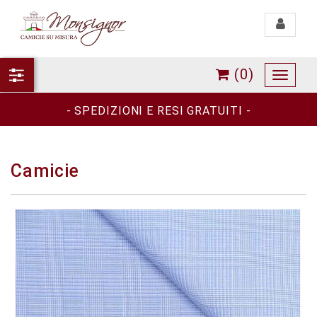
Toggle
navigati
(0)
Toggle
navigat
- SPEDIZIONI E RESI GRATUITI -
Camicie