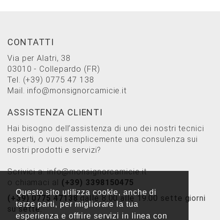
CONTATTI
Via per Alatri, 38
03010 - Collepardo (FR)
Tel.
(+39) 0775 47 138
Mail.
info@monsignorcamicie.it
ASSISTENZA CLIENTI
Hai bisogno dell’assistenza di uno dei nostri tecnici
esperti, o vuoi semplicemente una consulenza sui
nostri prodotti e servizi?
Scrivici a:
info@monsignorcamicie.it
o chiamaci al
(+39) 3398150475
Questo sito utilizza cookie, anche di
(+39) 0775 47138
dalle 8.00 alle 19.00 sette giorni
terze parti, per migliorare la tua
su sette.
esperienza e offrire servizi in linea con