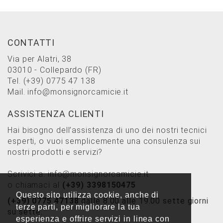
CONTATTI
Via per Alatri, 38
03010 - Collepardo (FR)
Tel.
(+39) 0775 47 138
Mail.
info@monsignorcamicie.it
ASSISTENZA CLIENTI
Hai bisogno dell’assistenza di uno dei nostri tecnici
esperti, o vuoi semplicemente una consulenza sui
nostri prodotti e servizi?
Scrivici a:
info@monsignorcamicie.it
o chiamaci al
(+39) 3398150475
Questo sito utilizza cookie, anche di
(+39) 0775 47138
dalle 8.00 alle 19.00 sette giorni
terze parti, per migliorare la tua
su sette.
esperienza e offrire servizi in linea con