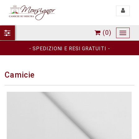
Toggle
navigati
(0)
Toggle
navigat
- SPEDIZIONI E RESI GRATUITI -
Camicie