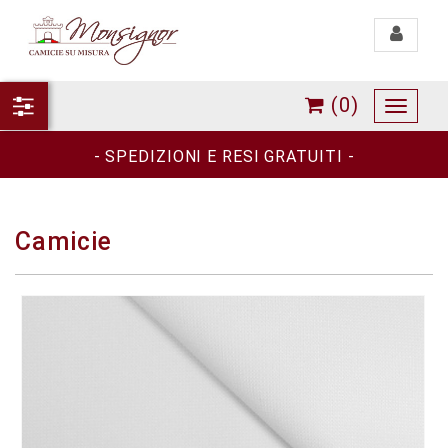
Toggle
navigati
(0)
Toggle
navigat
- SPEDIZIONI E RESI GRATUITI -
Camicie