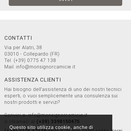
CONTATTI
Via per Alatri, 38
03010 - Collepardo (FR)
Tel.
(+39) 0775 47 138
Mail.
info@monsignorcamicie.it
ASSISTENZA CLIENTI
Hai bisogno dell’assistenza di uno dei nostri tecnici
esperti, o vuoi semplicemente una consulenza sui
nostri prodotti e servizi?
Scrivici a:
info@monsignorcamicie.it
o chiamaci al
(+39) 3398150475
Questo sito utilizza cookie, anche di
(+39) 0775 47138
dalle 8.00 alle 19.00 sette giorni