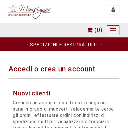
Toggle
navigati
(0)
Toggle
navigat
- SPEDIZIONI E RESI GRATUITI -
Accedi o crea un account
Nuovi clienti
Creando un account con il nostro negozio
sarai in grado di muoverti velocemente verso
gli ordini, effettuare ordini con indirizzi di
spedizione multipli, visualizzare e tracciare i
tuoi ordini nel tuo account e altro ancora!