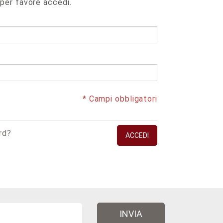
 per favore accedi.
* Campi obbligatori
rd?
ACCEDI
INVIA