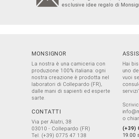
esclusive idee regalo di Monsig
MONSIGNOR
ASSI
La nostra è una camiceria con
Hai bi
produzione 100% italiana: ogni
uno dei
nostra creazione è prodotta nel
vuoi s
laboratori di Collepardo (FR),
consul
dalle mani di sapienti ed esperte
servizi
sarte.
Scrivic
CONTATTI
info@m
o chia
Via per Alatri, 38
(+39)
03010 - Collepardo (FR)
19.00 
Tel.
(+39) 0775 47 138