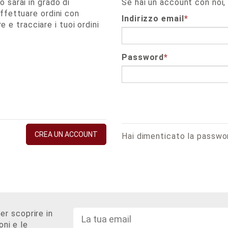
 sarai in grado di
Se hai un account con noi,
ffettuare ordini con
Indirizzo email
*
re e tracciare i tuoi ordini
Password
*
CREA UN ACCOUNT
Hai dimenticato la passwo
per scoprire in
oni e le