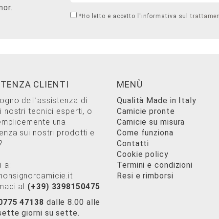
nor.
*
Ho letto e accetto l'informativa sul
trattamen
STENZA CLIENTI
MENÙ
sogno dell’assistenza di
Qualità Made in Italy
 nostri tecnici esperti, o
Camicie pronte
emplicemente una
Camicie su misura
enza sui nostri prodotti e
Come funziona
?
Contatti
Cookie policy
i a:
Termini e condizioni
onsignorcamicie.it
Resi e rimborsi
maci al
(+39) 3398150475
 0775 47138
dalle 8.00 alle
sette giorni su sette.